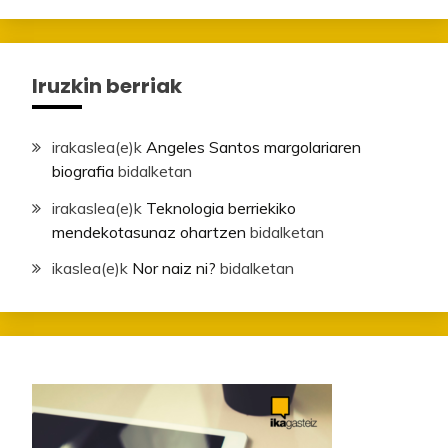
Iruzkin berriak
irakaslea
(e)k
Angeles Santos margolariaren
biografia
bidalketan
irakaslea
(e)k
Teknologia berriekiko
mendekotasunaz ohartzen
bidalketan
ikaslea
(e)k
Nor naiz ni?
bidalketan