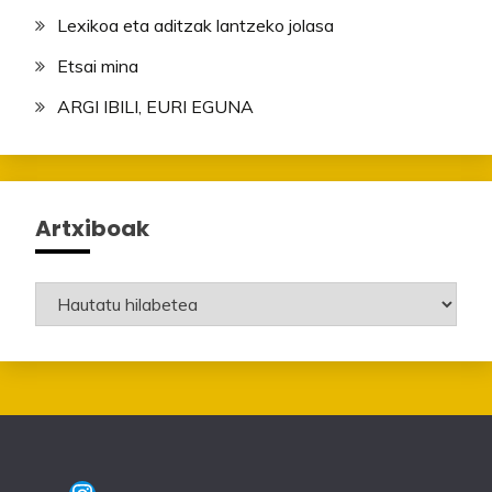
Lexikoa eta aditzak lantzeko jolasa
Etsai mina
ARGI IBILI, EURI EGUNA
Artxiboak
Artxiboak