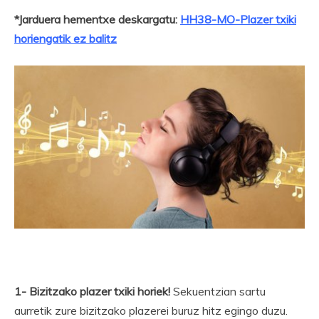
*Jarduera hementxe deskargatu:
HH38-MO-Plazer txiki
horiengatik ez balitz
1- Bizitzako plazer txiki horiek!
Sekuentzian sartu
aurretik zure bizitzako plazerei buruz hitz egingo duzu.