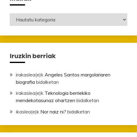
Mailak
Iruzkin berriak
irakaslea
(e)k
Angeles Santos margolariaren
biografia
bidalketan
irakaslea
(e)k
Teknologia berriekiko
mendekotasunaz ohartzen
bidalketan
ikaslea
(e)k
Nor naiz ni?
bidalketan