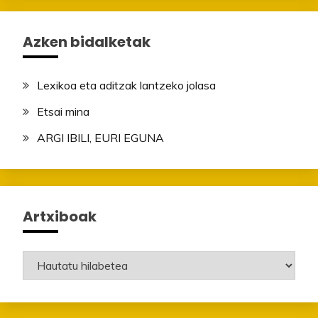
Azken bidalketak
Lexikoa eta aditzak lantzeko jolasa
Etsai mina
ARGI IBILI, EURI EGUNA
Artxiboak
Artxiboak