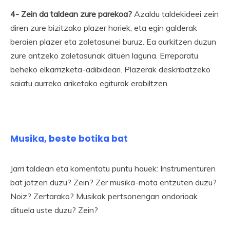
4- Zein da taldean zure parekoa?
Azaldu taldekideei zein
diren zure bizitzako plazer horiek, eta egin galderak
beraien plazer eta zaletasunei buruz. Ea aurkitzen duzun
zure antzeko zaletasunak dituen laguna. Erreparatu
beheko elkarrizketa-adibideari. Plazerak deskribatzeko
saiatu aurreko ariketako egiturak erabiltzen.
Musika, beste botika bat
Jarri taldean eta komentatu puntu hauek: Instrumenturen
bat jotzen duzu? Zein? Zer musika-mota entzuten duzu?
Noiz? Zertarako? Musikak pertsonengan ondorioak
dituela uste duzu? Zein?