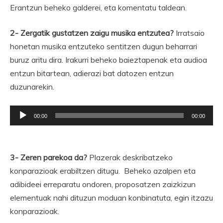
Erantzun beheko galderei, eta komentatu taldean.
2- Zergatik gustatzen zaigu musika entzutea?
Irratsaio
honetan musika entzuteko sentitzen dugun beharrari
buruz aritu dira. Irakurri beheko baieztapenak eta audioa
entzun bitartean, adierazi bat datozen entzun
duzunarekin.
Soinu
00:00
00:00
erreproduzigailua
3- Zeren parekoa da?
Plazerak deskribatzeko
konparazioak erabiltzen ditugu. Beheko azalpen eta
adibideei erreparatu ondoren, proposatzen zaizkizun
elementuak nahi dituzun moduan konbinatuta, egin itzazu
konparazioak.