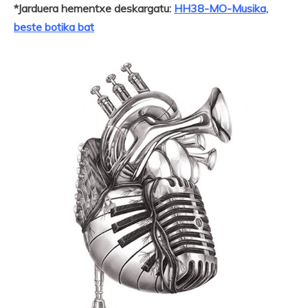
*Jarduera hementxe deskargatu:
HH38-MO-Musika,
beste botika bat