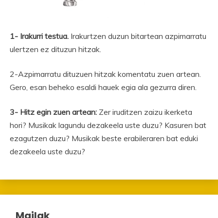
1- Irakurri testua.
Irakurtzen duzun bitartean azpimarratu
ulertzen ez dituzun hitzak.
2-Azpimarratu dituzuen hitzak komentatu zuen artean.
Gero, esan beheko esaldi hauek egia ala gezurra diren.
3- Hitz egin zuen artean:
Zer iruditzen zaizu ikerketa
hori? Musikak lagundu dezakeela uste duzu? Kasuren bat
ezagutzen duzu? Musikak beste erabileraren bat eduki
dezakeela uste duzu?
Mailak