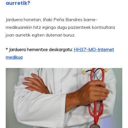
aurretik?
Jarduera honetan, Iñaki Peña Bandres barne-
medikuarekin hitz egingo dugu pazienteek kontsultara
joan aurretik egiten dutenari buruz.
* Jarduera hementxe deskargatu:
HH37-MO-Internet
medikua