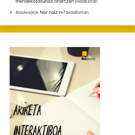
mendekotasunaz ohartzen
bidalketan
ikaslea
(e)k
Nor naiz ni?
bidalketan