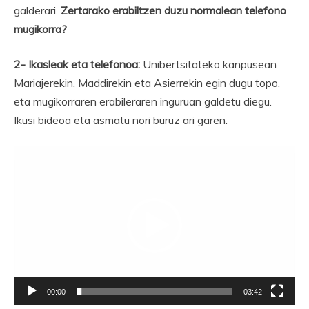
galderari.
Zertarako erabiltzen duzu normalean telefono
mugikorra?
2- Ikasleak eta telefonoa:
Unibertsitateko kanpusean
Mariajerekin, Maddirekin eta Asierrekin egin dugu topo,
eta mugikorraren erabileraren inguruan galdetu diegu.
Ikusi bideoa eta asmatu nori buruz ari garen.
Bideo
erreproduzigailua
00:00
03:42