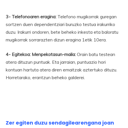
3- Telefonoaren eragina:
Telefono mugikorrak guregan
sortzen duen dependentziari buruzko testua irakurriko
duzu. Irakurri ondoren, bete beheko inkesta eta baloratu
mugikorrak sorrarazten dizun eragina 1etik 10era.
4- Egitekoa: Menpekotasun-maila:
Orain batu testean
atera dituzun puntuak. Eta jarraian, puntuazio hori
kontuan hartuta atera diren emaitzak aztertuko dituzu.
Horretarako, erantzun beheko galderei.
Zer egiten duzu sendagilearengana joan