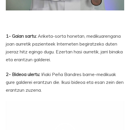
1- Gaian sartu:
Ariketa-sorta honetan, medikuarengana
joan aurretik pazienteek Interneten begiratzeko duten
joeraz hitz egingo dugu. Ezertan hasi aurretik, jarri binaka
eta erantzun galderei.
2- Bideoa ulertu:
Iñaki Peña Bandres barne-medikuak
gure galderei erantzun die. Ikusi bideoa eta esan zein den
erantzun zuzena.
Bideo
erreproduzigailua