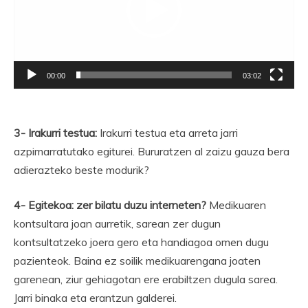
00:00
03:02
3- Irakurri testua:
Irakurri testua eta arreta jarri
azpimarratutako egiturei. Bururatzen al zaizu gauza bera
adierazteko beste modurik?
4- Egitekoa: zer bilatu duzu interneten?
Medikuaren
kontsultara joan aurretik, sarean zer dugun
kontsultatzeko joera gero eta handiagoa omen dugu
pazienteok. Baina ez soilik medikuarengana joaten
garenean, ziur gehiagotan ere erabiltzen dugula sarea.
Jarri binaka eta erantzun galderei.