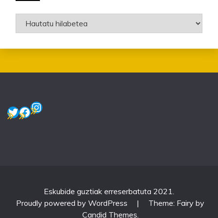
Artxiboak
Instagram
Twitter
Facebook
Eskubide guztiak erreserbatuta 2021.
Proudly powered by WordPress
|
Theme: Fairy by
Candid Themes
.