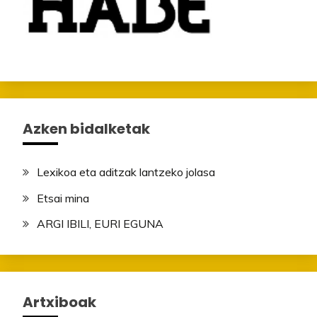
Azken bidalketak
Lexikoa eta aditzak lantzeko jolasa
Etsai mina
ARGI IBILI, EURI EGUNA
Artxiboak