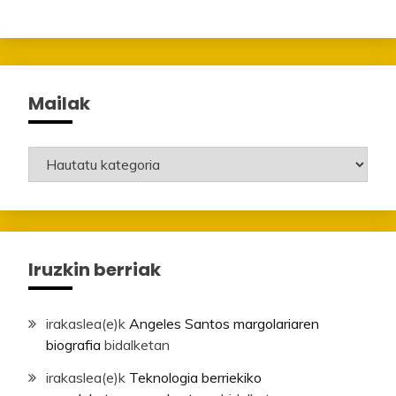
Mailak
Mailak
Iruzkin berriak
irakaslea
(e)k
Angeles Santos margolariaren
biografia
bidalketan
irakaslea
(e)k
Teknologia berriekiko