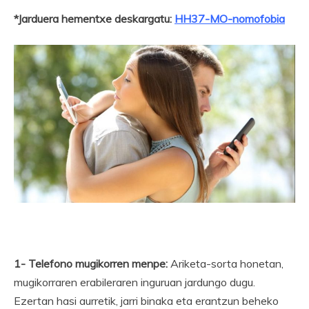
*Jarduera hementxe deskargatu:
HH37-MO-nomofobia
1- Telefono mugikorren menpe:
Ariketa-sorta honetan,
mugikorraren erabileraren inguruan jardungo dugu.
Ezertan hasi aurretik, jarri binaka eta erantzun beheko