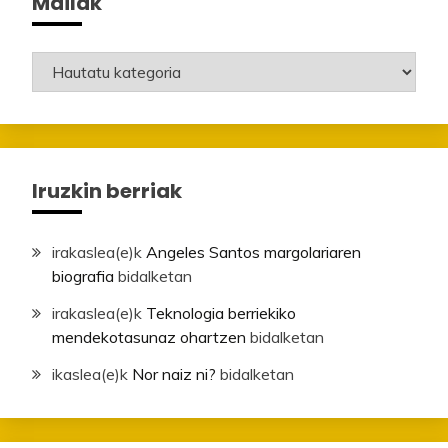
Mailak
Mailak
Iruzkin berriak
irakaslea
(e)k
Angeles Santos margolariaren
biografia
bidalketan
irakaslea
(e)k
Teknologia berriekiko
mendekotasunaz ohartzen
bidalketan
ikaslea
(e)k
Nor naiz ni?
bidalketan