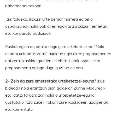
nabarmendutakoari.
Jarri taldeka. Irakurri urte berriari harrera egiteko
ospakizunak nolakoak diren egokitu zaizkizun herrietan,
eta konparatu tradizioak.
Euskaltegian ospatuko dugu gure urtebetetzea. “Nola
ospatu urtebetetzeak” audioan egin diren proposamenen
antzera, ikaskide guztien urtebetetzeak ospatzeko
proposamena egingo dugu guztion artean.
2- Zein da zure ametsetako urtebetetze-eguna?
Ikusi
bideoan nola erantzun dion galderari Zuriñe Maguregik
eta idatzi foroan: zuri nolako urtebetetze-eguna
gustatuko litzaizuke? Irakurri zure ikaskideen azalpenak
eta komentatu.