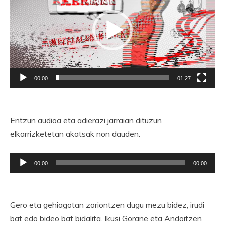
00:00
01:27
Entzun audioa eta adierazi jarraian dituzun
elkarrizketetan akatsak non dauden.
Soinu
00:00
00:00
erreproduzigailua
Gero eta gehiagotan zoriontzen dugu mezu bidez, irudi
bat edo bideo bat bidalita. Ikusi Gorane eta Andoitzen