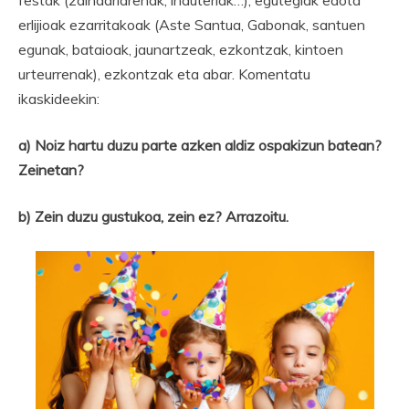
erlijioak ezarritakoak (Aste Santua, Gabonak, santuen
egunak, bataioak, jaunartzeak, ezkontzak, kintoen
urteurrenak), ezkontzak eta abar. Komentatu
ikaskideekin:
a) Noiz hartu duzu parte azken aldiz ospakizun batean?
Zeinetan?
b) Zein duzu gustukoa, zein ez? Arrazoitu.