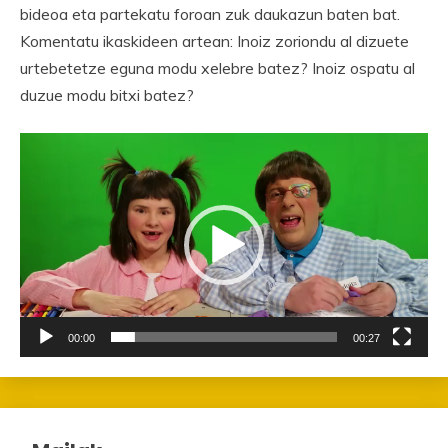
bideoa eta partekatu foroan zuk daukazun baten bat.
Komentatu ikaskideen artean: Inoiz zoriondu al dizuete
urtebetetze eguna modu xelebre batez? Inoiz ospatu al
duzue modu bitxi batez?
Bideo
erreproduzigailua
00:00
00:27