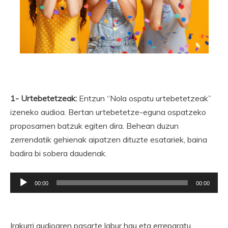
1- Urtebetetzeak:
Entzun “Nola ospatu urtebetetzeak”
izeneko audioa. Bertan urtebetetze-eguna ospatzeko
proposamen batzuk egiten dira. Behean duzun
zerrendatik gehienak aipatzen dituzte esatariek, baina
badira bi sobera daudenak.
Soinu
00:00
00:00
erreproduzigailua
Irakurri audioaren pasarte labur hau eta erreparatu