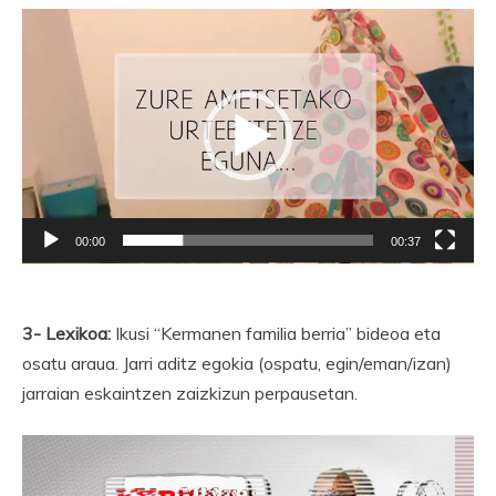
Bideo
erreproduzigailua
00:00
00:37
3- Lexikoa:
Ikusi “Kermanen familia berria” bideoa eta
osatu araua. Jarri aditz egokia (ospatu, egin/eman/izan)
jarraian eskaintzen zaizkizun perpausetan.
Bideo
erreproduzigailua