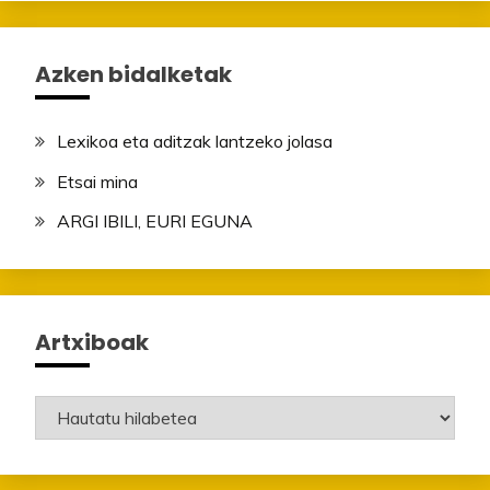
Azken bidalketak
Lexikoa eta aditzak lantzeko jolasa
Etsai mina
ARGI IBILI, EURI EGUNA
Artxiboak
Artxiboak