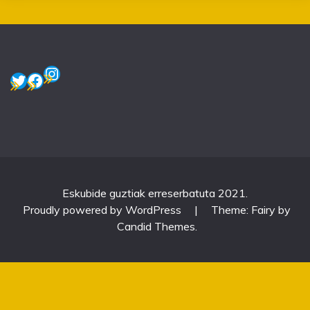
Instagram
Twitter
Facebook
Eskubide guztiak erreserbatuta 2021.
Proudly powered by WordPress
|
Theme: Fairy by
Candid Themes
.