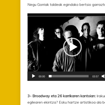
Negu Gorriak taldeak egindako bertsio garrazt
Bideo
erreproduzigailua
00:00
03:57
3- Broadway eta 26 karrikaren kantoian:
Iraku
egilearen ekintza? Esku hartze artistikoa ala