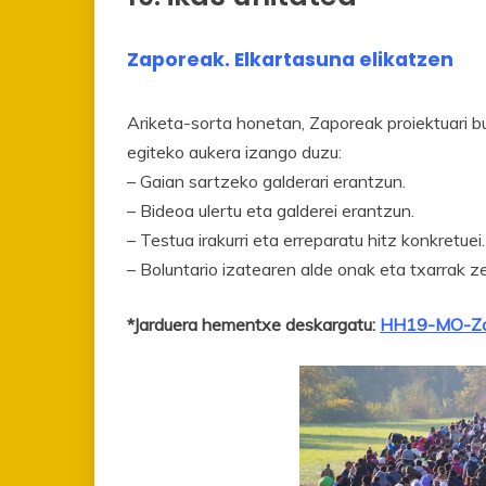
Zaporeak. Elkartasuna elikatzen
Ariketa-sorta honetan, Zaporeak proiektuari bu
egiteko aukera izango duzu:
– Gaian sartzeko galderari erantzun.
– Bideoa ulertu eta galderei erantzun.
– Testua irakurri eta erreparatu hitz konkretuei.
– Boluntario izatearen alde onak eta txarrak ze
*Jarduera hementxe deskargatu:
HH19-MO-Za