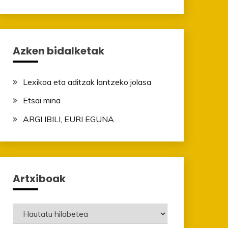
Azken bidalketak
Lexikoa eta aditzak lantzeko jolasa
Etsai mina
ARGI IBILI, EURI EGUNA
Artxiboak
Artxiboak