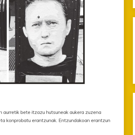
 aurretik bete itzazu hutsuneak aukera zuzena
 eta konprobatu erantzunak. Entzundakoan erantzun