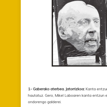
1- Gaberako aterbea. Jatorrizkoa:
Kanta entzun
hautatuz. Gero, Mikel Laboaren kanta entzun
ondorengo galderei.