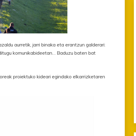
aldu aurretik, jarri binaka eta erantzun galderari:
si ditugu komunikabideetan… Baduzu baten bat
poreak proiektuko kideari egindako elkarrizketaren