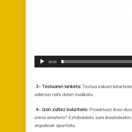
00:00
3- Testuaren lanketa:
Testua irakurri bitarte
adierazi nahi duten irudikatu.
4- Izan zaitez boluntario:
Proiektuaz ikasi du
izena ematera? Eztabaidatu zure ikaskideekin,
argudioak apuntatu.