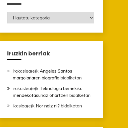
Mailak
Iruzkin berriak
irakaslea
(e)k
Angeles Santos
margolariaren biografia
bidalketan
irakaslea
(e)k
Teknologia berriekiko
mendekotasunaz ohartzen
bidalketan
ikaslea
(e)k
Nor naiz ni?
bidalketan