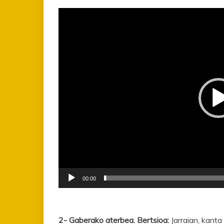
Bideo
erreproduzigailua
00:00
2- Gaberako aterbea. Bertsioa:
Jarraian, kant