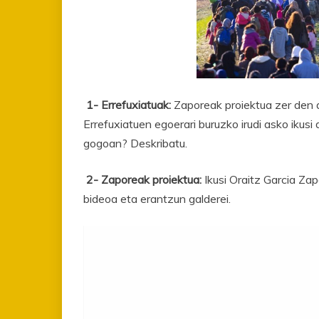
1- Errefuxiatuak:
Zaporeak proiektua zer den az
Errefuxiatuen egoerari buruzko irudi asko iku
gogoan? Deskribatu.
2- Zaporeak proiektua:
Ikusi Oraitz Garcia Za
bideoa eta erantzun galderei.
Bideo
erreproduzigailua