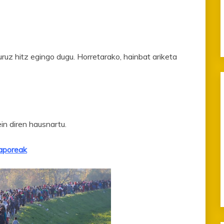
ruz hitz egingo dugu. Horretarako, hainbat ariketa
in diren hausnartu.
poreak