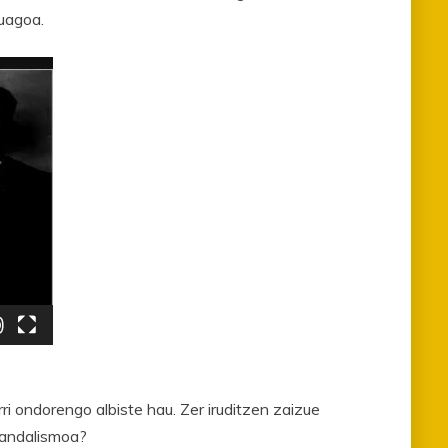
uagoa.
rri ondorengo albiste hau. Zer iruditzen zaizue
 bandalismoa?