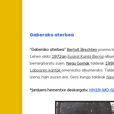
Gaberako aterbea
“Gaberako aterbea”
Bertolt Brechten
poema ba
Lehen aldiz
1972an
Euskal Kanta Berria
album
berrargitaratu zuen.
Negu Gorriak
taldeak
199
Laboaren kantak
omenezko albumerako. Taldea
izena, hain zuzen ere. Gero Irungo taldeak
Neg
*Jarduera hementxe deskargatu:
HH19-MO-Gab