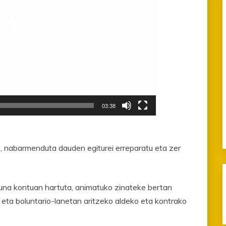
03:38
an, nabarmenduta dauden egiturei erreparatu eta zer
zuna kontuan hartuta, animatuko zinateke bertan
 eta boluntario-lanetan aritzeko aldeko eta kontrako