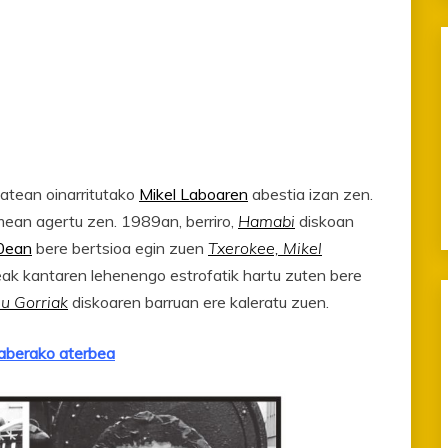
tean oinarritutako
Mikel Laboaren
abestia izan zen.
ean agertu zen. 1989an, berriro,
Hamabi
diskoan
0ean
bere bertsioa egin zuen
Txerokee, Mikel
k kantaren lehenengo estrofatik hartu zuten bere
u Gorriak
diskoaren barruan ere kaleratu zuen.
erako aterbea