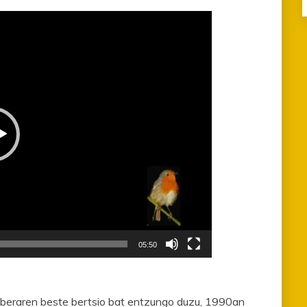
05:50
a beraren beste bertsio bat entzungo duzu, 1990an