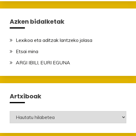
Azken bidalketak
Lexikoa eta aditzak lantzeko jolasa
Etsai mina
ARGI IBILI, EURI EGUNA
Artxiboak
Artxiboak