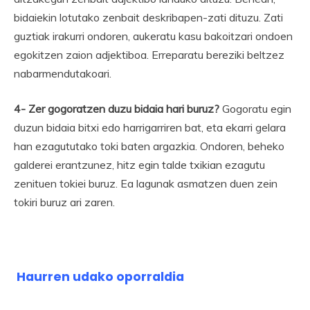
bidaiekin lotutako zenbait deskribapen-zati dituzu. Zati
guztiak irakurri ondoren, aukeratu kasu bakoitzari ondoen
egokitzen zaion adjektiboa. Erreparatu bereziki beltzez
nabarmendutakoari.
4- Zer gogoratzen duzu bidaia hari buruz?
Gogoratu egin
duzun bidaia bitxi edo harrigarriren bat, eta ekarri gelara
han ezagututako toki baten argazkia. Ondoren, beheko
galderei erantzunez, hitz egin talde txikian ezagutu
zenituen tokiei buruz. Ea lagunak asmatzen duen zein
tokiri buruz ari zaren.
Haurren udako oporraldia