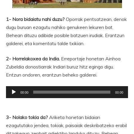
1- Nora bidaiatu nahi duzu?
Oporrak pentsatzean, denok
dugu buruan ezagutu nahiko genukeen lekuren bat.
Behean dituzu adibide posible batzuen irudiak. Erantzun
galderei, eta komentatu talde txikian.
2- Horrelakoxea da India.
Erreportaje honetan Ainhoa
Zubeldia donostiarrak Indiari buruz hitz egingo digu.
Entzun ondoren, erantzun beheko galderei.
Soinu
00:00
00:00
erreproduzigailua
3- Nolako tokia da?
Ariketa honetan bidaian
ezagututako jendea, tokiak, paisaiak deskribatzeko erabil
ditzakegun zenbait adjektibo landuko dituzu. Behean,