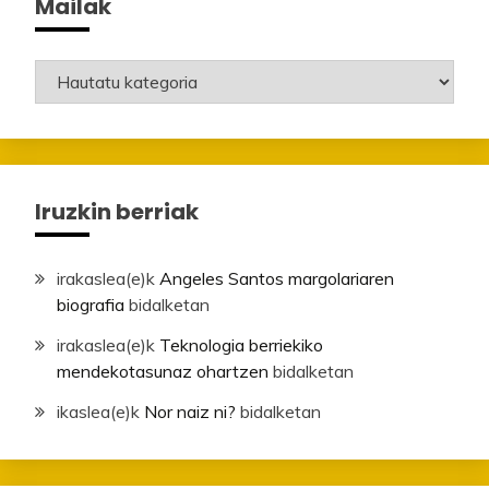
Mailak
Mailak
Iruzkin berriak
irakaslea
(e)k
Angeles Santos margolariaren
biografia
bidalketan
irakaslea
(e)k
Teknologia berriekiko
mendekotasunaz ohartzen
bidalketan
ikaslea
(e)k
Nor naiz ni?
bidalketan