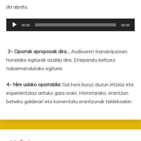
da aipatu.
Soinu
00:00
00:00
erreproduzigailua
3- Oporrak aproposak dira…
Audioaren transkripzioan
honelako egiturak azaldu dira. Erreparatu beltzez
nabarmendutako egiturei.
4- Nire udako oporraldia:
Gai honi buruz duzun iritziaz eta
esperientziaz arituko gara orain. Horretarako, erantzun
beheko galderari eta komentatu erantzunak taldekoekin.