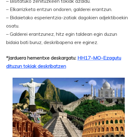
– Bisitatuko zenituzkeen tokiak azaldu.
– Elkarrizketa entzun ondoren, galderei erantzun.
– Bidaietako esperientzia-zatiak dagokien adjektiboekin
osatu.
– Galderei erantzunez, hitz egin taldean egin duzun
bidaia bati buruz, deskribapena ere eginez.
*Jarduera hementxe deskargatu:
HH17-MO-Ezagutu
dituzun tokiak deskribatzen