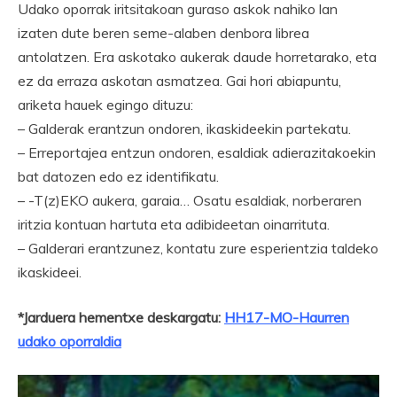
Udako oporrak iritsitakoan guraso askok nahiko lan
izaten dute beren seme-alaben denbora librea
antolatzen. Era askotako aukerak daude horretarako, eta
ez da erraza askotan asmatzea. Gai hori abiapuntu,
ariketa hauek egingo dituzu:
– Galderak erantzun ondoren, ikaskideekin partekatu.
– Erreportajea entzun ondoren, esaldiak adierazitakoekin
bat datozen edo ez identifikatu.
– -T(z)EKO aukera, garaia… Osatu esaldiak, norberaren
iritzia kontuan hartuta eta adibideetan oinarrituta.
– Galderari erantzunez, kontatu zure esperientzia taldeko
ikaskideei.
*Jarduera hementxe deskargatu:
HH17-MO-Haurren
udako oporraldia