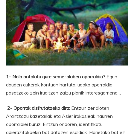
1- Nola antolatu gure seme-alaben oporraldia?
Egun
dauden aukerak kontuan hartuta, udako oporraldia
pasatzeko zein iruditzen zaizu planik interesgarriena…
2- Oporrak disfrutatzeko dira:
Entzun zer dioten
Arantzazu kazetariak eta Asier irakasleak haurren
oporraldiei buruz. Entzun ondoren, identifikatu
adierazitakoekin bat datozen esaldiak. Horietako bat ez